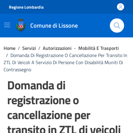
Vai ai contenuti
Vai al footer
Regione Lombardia
Comune di Lissone
Home
/
Servizi
/
Autorizzazioni
-
Mobilità E Trasporti
/
Domanda Di Registrazione O Cancellazione Per Transito In
ZTL Di Veicoli A Servizio Di Persone Con Disabilità Muniti Di
Contrassegno
Domanda di
registrazione o
cancellazione per
transito in ZTL di veicoli