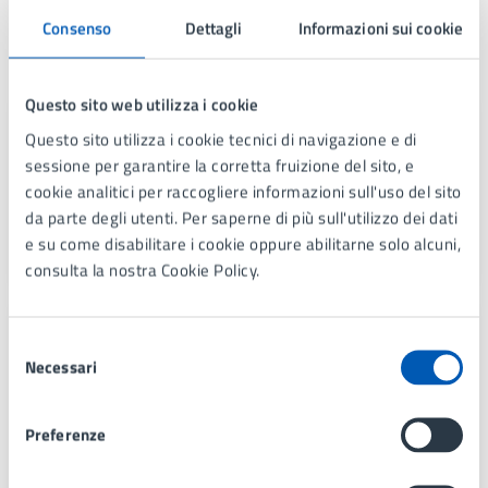
Consenso
Dettagli
Informazioni sui cookie
Contatti
Questo sito web utilizza i cookie
Polizia Locale
Questo sito utilizza i cookie tecnici di navigazione e di
sessione per garantire la corretta fruizione del sito, e
Telefono:
039 7397277
cookie analitici per raccogliere informazioni sull'uso del sito
E-mail:
polizialocale@comune.lissone.mb.it
da parte degli utenti. Per saperne di più sull'utilizzo dei dati
PEC:
pec@comunedilissone.it
e su come disabilitare i cookie oppure abilitarne solo alcuni,
consulta la nostra Cookie Policy.
Ufficio Relazioni con il Pubblico e
Selezione
Comunicazione
Necessari
del
consenso
Telefono:
039 7397330 - 039 7397352
E-mail:
urp@comune.lissone.mb.it
Preferenze
PEC:
pec@comunedilissone.it