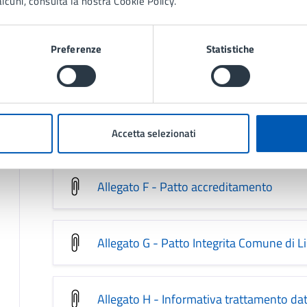
lcuni, consulta la nostra Cookie Policy.
Allegato C - Modello Offerta Econonica
Preferenze
Statistiche
Allegato D - Interventi richiesti
Allegato E - Moduli monitoraggio
Accetta selezionati
Allegato F - Patto accreditamento
Allegato G - Patto Integrita Comune di L
Allegato H - Informativa trattamento dat