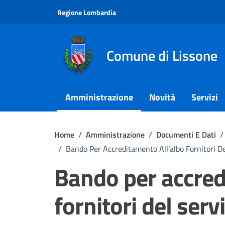
Vai ai contenuti
Vai al footer
Regione Lombardia
Comune di Lissone
Amministrazione
Novità
Servizi
Home
/
Amministrazione
/
Documenti E Dati
/
/
Bando Per Accreditamento All’albo Fornitori De
Bando per accred
fornitori del serv