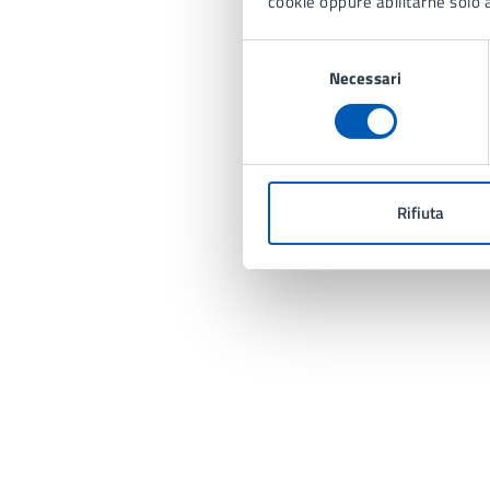
cookie oppure abilitarne solo a
Selezione
Necessari
del
consenso
Rifiuta