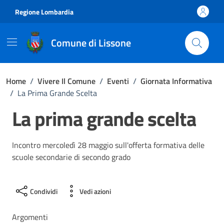
Vai ai contenuti
Vai al footer
Regione Lombardia
Comune di Lissone
Home
/
Vivere Il Comune
/
Eventi
/
Giornata Informativa
/
La Prima Grande Scelta
La prima grande scelta
Incontro mercoledì 28 maggio sull'offerta formativa delle
scuole secondarie di secondo grado
Condividi
Vedi azioni
Argomenti