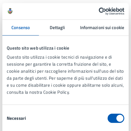
Allegati
La prima grande scelta incontro classi seconde
Consenso
Dettagli
Informazioni sui cookie
(JPG 286.00 kB)
Questo sito web utilizza i cookie
Questo sito utilizza i cookie tecnici di navigazione e di
Contatti
sessione per garantire la corretta fruizione del sito, e
cookie analitici per raccogliere informazioni sull'uso del sito
da parte degli utenti. Per saperne di più sull'utilizzo dei dati
e su come disabilitare i cookie oppure abilitarne solo alcuni,
Informagiovani
consulta la nostra Cookie Policy.
Telefono:
039 7397297
E-mail:
informagiovani.lissone@gmail.com
Facebook
Selezione
Necessari
del
consenso