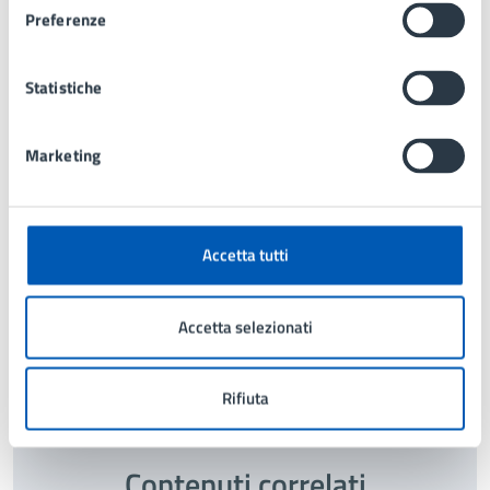
Preferenze
Servizi per l'istruzione e il diritto allo studio
Telefono:
039 73971
Statistiche
E-mail:
istruzione@comune.lissone.mb.it
PEC:
pec@comunedilissone.it
Marketing
Accetta tutti
Tipo di evento
: Giornata Informativa
Accetta selezionati
Ultimo aggiornamento:
28/05/2025, 11:30
Rifiuta
Contenuti correlati