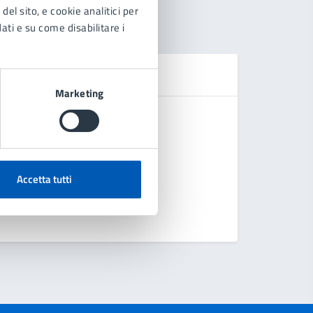
del sito, e cookie analitici per
dati e su come disabilitare i
Se
Marketing
Domanda d
Chiedere 
Accetta tutti