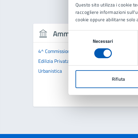
Questo sito utilizza i cookie te
raccogliere informazioni sull'us
cookie oppure abilitarne solo a
Amministrazione
Selezione
Necessari
del
consenso
4^ Commissione Territorio, Trasporti, Ecologia e
Edilizia Privata
Urbanistica
Rifiuta