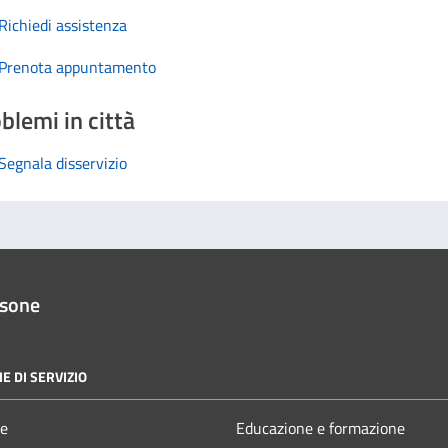
Richiedi assistenza
Prenota appuntamento
blemi in città
Segnala disservizio
ssone
E DI SERVIZIO
e
Educazione e formazione