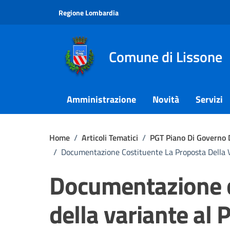
Vai ai contenuti
Vai al footer
Regione Lombardia
Comune di Lissone
Amministrazione
Novità
Servizi
Home
/
Articoli Tematici
/
PGT Piano Di Governo D
/
Documentazione Costituente La Proposta Della Va
Documentazione c
della variante al 