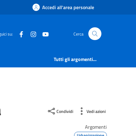
Accedi all'area personale
Facebook
Instagram
YouTube
uici su:
Cerca
Tutti gli argomenti...
a
Condividi
Vedi azioni
Argomenti
Urbanizzazione