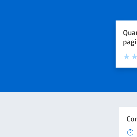
Quan
pagi
Valuta 
Val
Con