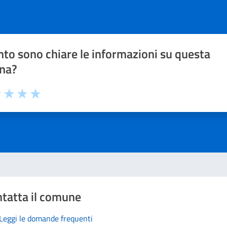
to sono chiare le informazioni su questa
na?
1 stelle su 5
uta 2 stelle su 5
Valuta 3 stelle su 5
Valuta 4 stelle su 5
Valuta 5 stelle su 5
tatta il comune
Leggi le domande frequenti