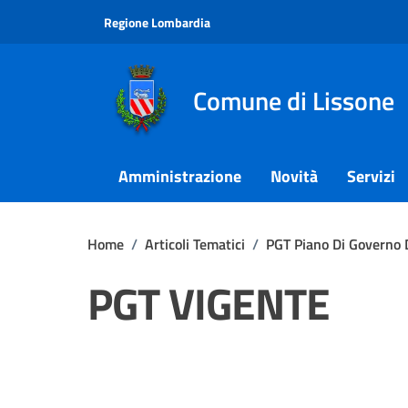
Vai ai contenuti
Vai al footer
Regione Lombardia
Comune di Lissone
Amministrazione
Novità
Servizi
Home
/
Articoli Tematici
/
PGT Piano Di Governo D
PGT VIGENTE