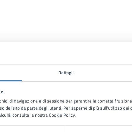
Contenuti correlati
Dettagli
ie
cnici di navigazione e di sessione per garantire la corretta fruizione 
o del sito da parte degli utenti. Per saperne di più sull'utilizzo dei 
 Protezione civile
lcuni, consulta la nostra Cookie Policy.