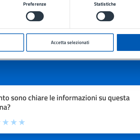
Preferenze
Statistiche
Accetta selezionati
to sono chiare le informazioni su questa
na?
1 stelle su 5
uta 2 stelle su 5
Valuta 3 stelle su 5
Valuta 4 stelle su 5
Valuta 5 stelle su 5