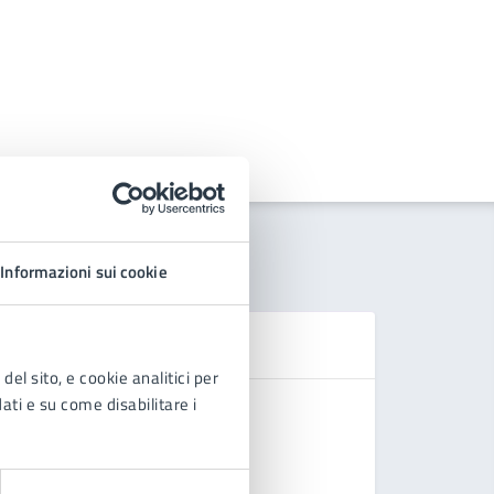
Informazioni sui cookie
Se
del sito, e cookie analitici per
dati e su come disabilitare i
Domanda d
Chiedere 