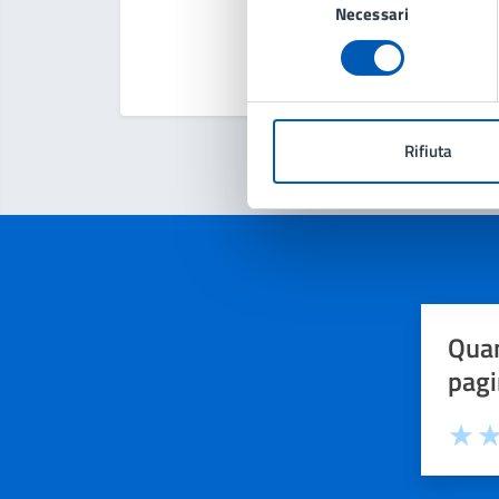
Necessari
del
consenso
Rifiuta
Quan
pagi
Valuta 
Val