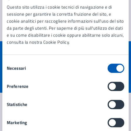
Questo sito utilizza i cookie tecnici di navigazione e di
sessione per garantire la corretta fruizione del sito, e
cookie analitici per raccogliere informazioni sull'uso del sito
da parte degli utenti. Per saperne di più sull'utilizzo dei dati
e su come disabilitare i cookie oppure abilitarne solo alcuni,
consulta la nostra Cookie Policy.
Quanto sono chiare le informazioni su questa
Selezione
pagina?
Necessari
del
consenso
Valuta 1 stelle su 5
Valuta 2 stelle su 5
Valuta 3 stelle su 5
Valuta 4 stelle su 5
Valuta 5 stelle su 5
Preferenze
Statistiche
Contatta il comune
Marketing
Leggi le domande frequenti