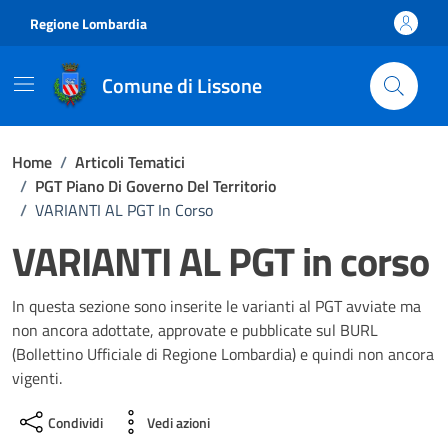
Vai ai contenuti
Vai al footer
Regione Lombardia
Comune di Lissone
Home
/
Articoli Tematici
/
PGT Piano Di Governo Del Territorio
/
VARIANTI AL PGT In Corso
VARIANTI AL PGT in corso
In questa sezione sono inserite le varianti al PGT avviate ma
non ancora adottate, approvate e pubblicate sul BURL
(Bollettino Ufficiale di Regione Lombardia) e quindi non ancora
vigenti.
Condividi
Vedi azioni