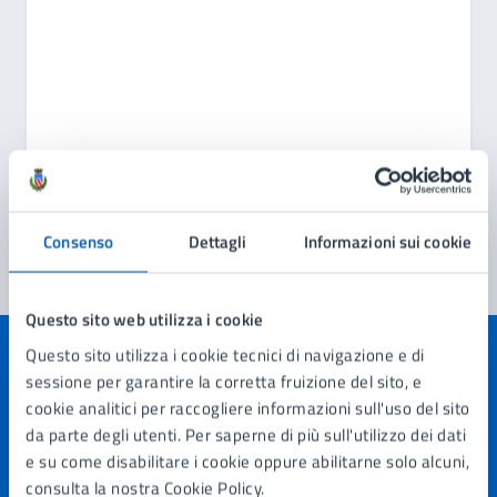
Consenso
Dettagli
Informazioni sui cookie
Questo sito web utilizza i cookie
Questo sito utilizza i cookie tecnici di navigazione e di
Quanto sono chiare le informazioni su questa
sessione per garantire la corretta fruizione del sito, e
pagina?
cookie analitici per raccogliere informazioni sull'uso del sito
da parte degli utenti. Per saperne di più sull'utilizzo dei dati
e su come disabilitare i cookie oppure abilitarne solo alcuni,
Valuta 1 stelle su 5
Valuta 2 stelle su 5
Valuta 3 stelle su 5
Valuta 4 stelle su 5
Valuta 5 stelle su 5
consulta la nostra Cookie Policy.