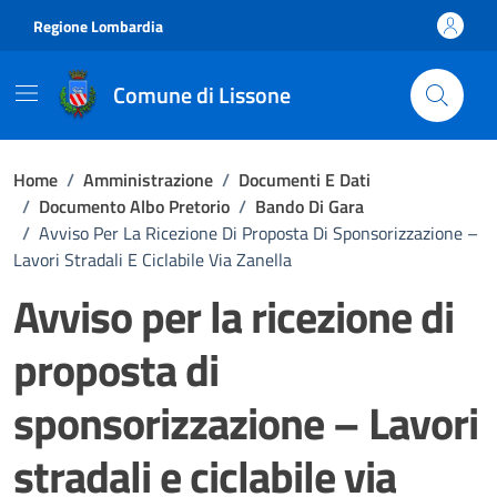
Vai ai contenuti
Vai al footer
Regione Lombardia
Comune di Lissone
Home
/
Amministrazione
/
Documenti E Dati
/
Documento Albo Pretorio
/
Bando Di Gara
/
Avviso Per La Ricezione Di Proposta Di Sponsorizzazione –
Lavori Stradali E Ciclabile Via Zanella
Avviso per la ricezione di
proposta di
sponsorizzazione – Lavori
stradali e ciclabile via