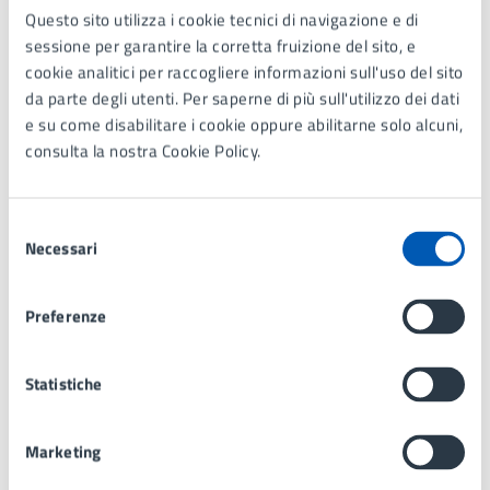
Questo sito utilizza i cookie tecnici di navigazione e di
sessione per garantire la corretta fruizione del sito, e
cookie analitici per raccogliere informazioni sull'uso del sito
EI TOWERS - 2 sezione opere
da parte degli utenti. Per saperne di più sull'utilizzo dei dati
e su come disabilitare i cookie oppure abilitarne solo alcuni,
consulta la nostra Cookie Policy.
EI TOWERS - CME opere
Selezione
Necessari
del
Riferimenti normativi
consenso
Preferenze
Delibera di Consiglio Comunale n. 2014/68 del
30/09/2014
Statistiche
Marketing
Ultimo aggiornamento:
10/06/2025, 12:08