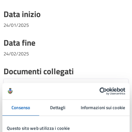
Data inizio
24/01/2025
Data fine
24/02/2025
Documenti collegati
Regolamento per la Stipula dei Contratti
di Sponsorizzazione
Allegati
Consenso
Dettagli
Informazioni sui cookie
Questo sito web utilizza i cookie
EI TOWERS - 1 plan opere