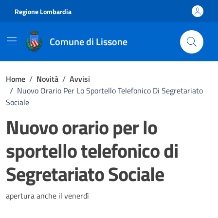
Vai ai contenuti
Vai al footer
Regione Lombardia
Comune di Lissone
Home
/
Novità
/
Avvisi
/
Nuovo Orario Per Lo Sportello Telefonico Di Segretariato
Sociale
Nuovo orario per lo
sportello telefonico di
Segretariato Sociale
Dettagli della notizia
apertura anche il venerdì