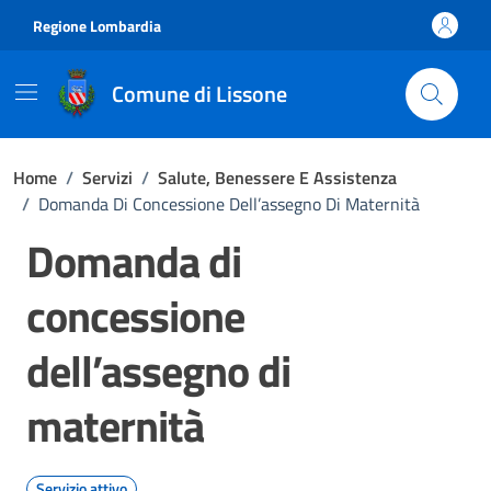
Vai ai contenuti
Vai al footer
Regione Lombardia
Comune di Lissone
Home
/
Servizi
/
Salute, Benessere E Assistenza
/
Domanda Di Concessione Dell’assegno Di Maternità
Domanda di
concessione
dell’assegno di
maternità
Servizio attivo