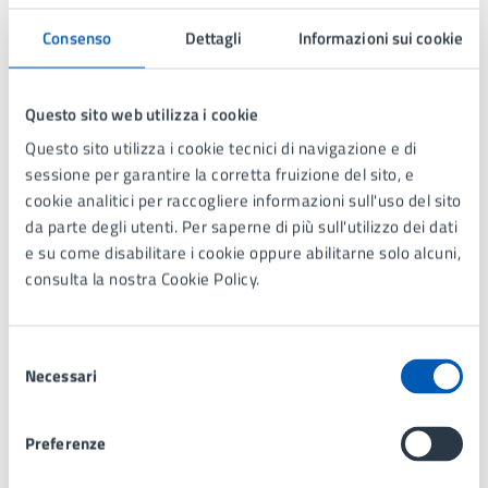
Richiedi online
Consenso
Dettagli
Informazioni sui cookie
Uffici che erogano il servizio
Questo sito web utilizza i cookie
Questo sito utilizza i cookie tecnici di navigazione e di
Servizi Sociali
sessione per garantire la corretta fruizione del sito, e
Via Gramsci 21, Lissone (MB),
cookie analitici per raccogliere informazioni sull'uso del sito
20851
da parte degli utenti. Per saperne di più sull'utilizzo dei dati
e su come disabilitare i cookie oppure abilitarne solo alcuni,
consulta la nostra Cookie Policy.
Condizioni di servizio
Selezione
Per conoscere i dettagli di scadenze, requisiti e altre
Necessari
del
informazioni importanti, leggi i termini e le
consenso
condizioni di servizio.
Preferenze
Termini e condizioni di servizio (PDF