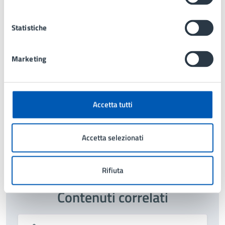
Via Gramsci 21, Lissone (MB), 20851
Statistiche
Marketing
Tipo di evento
: Proiezione cinematografica
Accetta tutti
Accetta selezionati
Ultimo aggiornamento:
22/04/2025, 10:06
Rifiuta
Contenuti correlati