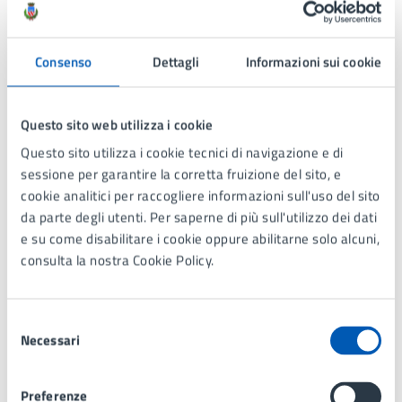
Consenso
Dettagli
Informazioni sui cookie
Contatti
Questo sito web utilizza i cookie
Servizi Culturali e Museo
Questo sito utilizza i cookie tecnici di navigazione e di
sessione per garantire la corretta fruizione del sito, e
Telefono:
039 73971
cookie analitici per raccogliere informazioni sull'uso del sito
E-mail:
cultura@comune.lissone.mb.it
da parte degli utenti. Per saperne di più sull'utilizzo dei dati
PEC:
pec@comunedilissone.it
e su come disabilitare i cookie oppure abilitarne solo alcuni,
consulta la nostra Cookie Policy.
Con il supporto di:
Selezione
Necessari
del
consenso
Servizi Culturali e Museo
Preferenze