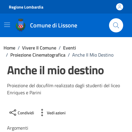
Vai ai contenuti
Vai al footer
Regione Lombardia
Comune di Lissone
Home
/
Vivere Il Comune
/
Eventi
/
Proiezione Cinematografica
/
Anche Il Mio Destino
Anche il mio destino
Proiezione del docufilm realizzato dagli studenti del liceo
Enriques e Parini
Condividi
Vedi azioni
Argomenti