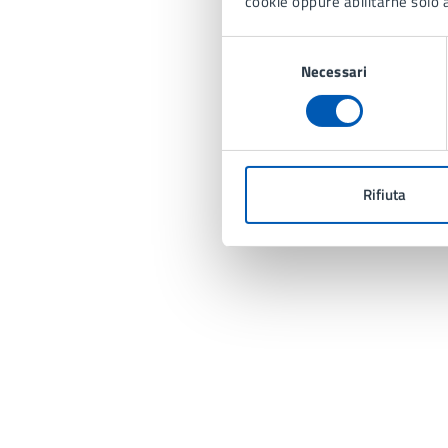
cookie oppure abilitarne solo a
Selezione
Necessari
del
consenso
Rifiuta