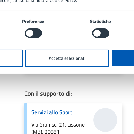
lcuni, consulta la nostra Cookie Policy.
Contatti
Preferenze
Statistiche
Servizi allo Sport
Telefono:
039 73971
E-mail:
sport@comune.lissone.mb.it
PEC:
pec@comunedilissone.it
Accetta selezionati
Con il supporto di:
Servizi allo Sport
Via Gramsci 21, Lissone
(MB), 20851