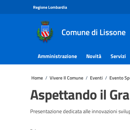
Vai ai contenuti
Vai al footer
Regione Lombardia
Comune di Lissone
Amministrazione
Novità
Servizi
Home
/
Vivere Il Comune
/
Eventi
/
Evento Sp
Aspettando il Gr
Presentazione dedicata alle innovazioni svilu