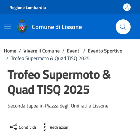
Vai ai contenuti
Vai al footer
Regione Lombardia
Comune di Lissone
Home
/
Vivere Il Comune
/
Eventi
/
Evento Sportivo
/
Trofeo Supermoto & Quad TISQ 2025
Trofeo Supermoto &
Quad TISQ 2025
Seconda tappa in Piazza degli Umiliati a Lissone
Condividi
Vedi azioni