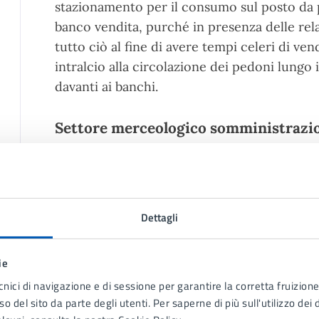
stazionamento per il consumo sul posto da p
banco vendita, purché in presenza delle rela
tutto ciò al fine di avere tempi celeri di v
intralcio alla circolazione dei pedoni lungo
davanti ai banchi.
Settore merceologico somministrazi
Gli operatori che intendono partecipare alla
somministrazione di alimenti e bevande, n
indicare, al paragrafo "
domanda di concessi
merceologico "
somministrazione
", in quan
Dettagli
per il settore
somministrazione di alimenti
posizionamento di tavoli e sedie).
ie
Per la dichiarazione da rendere nella doman
cnici di navigazione e di sessione per garantire la corretta fruizione 
regole del presente bando è possibile vision
o del sito da parte degli utenti. Per saperne di più sull'utilizzo dei 
approvata con Deliberazione della Giunta c