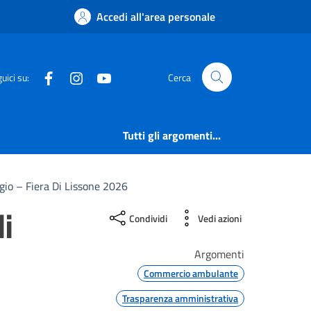
Accedi all'area personale
Facebook
Instagram
YouTube
uici su:
Cerca
Tutti gli argomenti...
gio – Fiera Di Lissone 2026
i
Condividi
Vedi azioni
Argomenti
Commercio ambulante
Trasparenza amministrativa