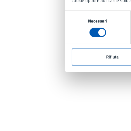
cookie oppure abilitarne solo a
Selezione
Necessari
del
consenso
Rifiuta