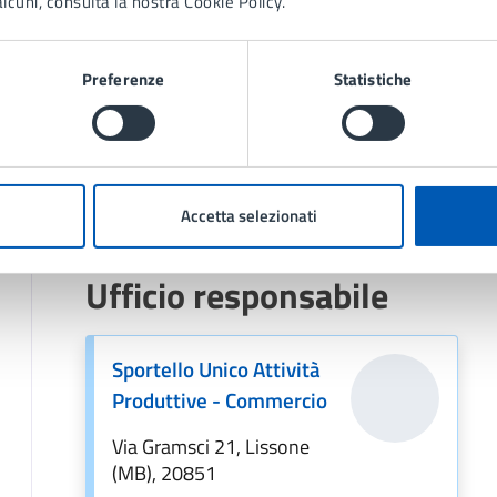
lcuni, consulta la nostra Cookie Policy.
di seguito allegata.
Preferenze
Statistiche
Documento
Bando Fiera di Lissone 2026 (PDF 325.2
Accetta selezionati
Ufficio responsabile
Sportello Unico Attività
Produttive - Commercio
Via Gramsci 21, Lissone
(MB), 20851