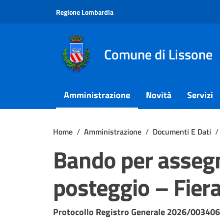
Vai ai contenuti
Vai al footer
Regione Lombardia
Comune di Lissone
Amministrazione
Novità
Servizi
Home
/
Amministrazione
/
Documenti E Dati
/
Bando per assegn
posteggio – Fier
Dettagli del documento
Protocollo Registro Generale 2026/003406