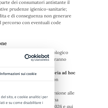
arte dei consumatori antistante il
tive prudenze igienico-sanitarie;
endita e di conseguenza non generare
 il percorso con eventuali code
one
 fiera per il settore merceologico
ella domanda telematica dovranno
one posteggio
", il settore
to verrà stilata una
graduatoria ad hoc
Informazioni sui cookie
 e bevande
(autonegozio con
da di partecipazione di adesione alle
del sito, e cookie analitici per
are la planimetria di massima
dati e su come disabilitare i
omunale n. 109 del 27/05/2026 e qui