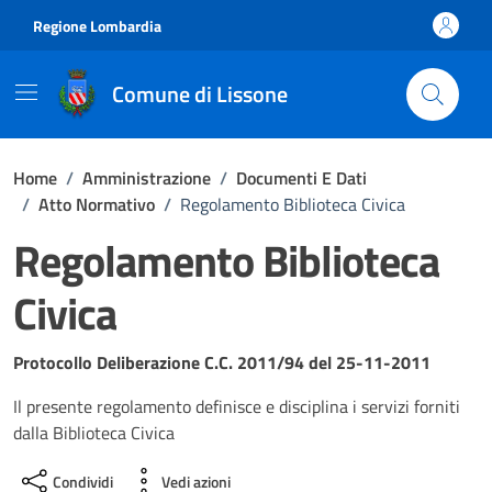
Vai ai contenuti
Vai al footer
Regione Lombardia
Comune di Lissone
Home
/
Amministrazione
/
Documenti E Dati
/
Atto Normativo
/
Regolamento Biblioteca Civica
Regolamento Biblioteca
Civica
Dettagli del documento
Protocollo Deliberazione C.C. 2011/94 del 25-11-2011
Il presente regolamento definisce e disciplina i servizi forniti
dalla Biblioteca Civica
Condividi
Vedi azioni