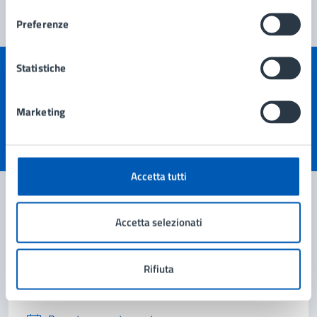
Preferenze
Statistiche
Quanto sono chiare le informazioni su questa
pagina?
Marketing
Valuta 1 stelle su 5
Valuta 2 stelle su 5
Valuta 3 stelle su 5
Valuta 4 stelle su 5
Valuta 5 stelle su 5
Accetta tutti
Accetta selezionati
Contatta il comune
Leggi le domande frequenti
Rifiuta
Richiedi assistenza