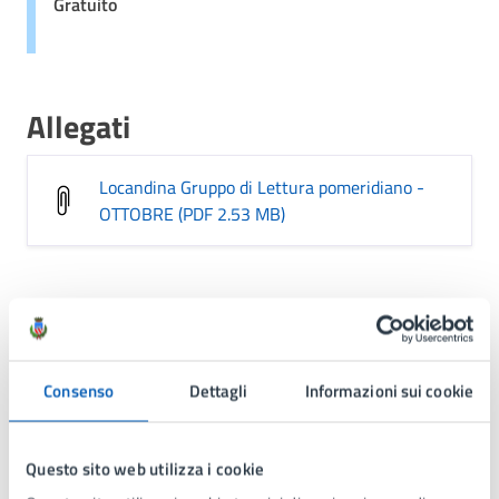
Gratuito
Allegati
Locandina Gruppo di Lettura pomeridiano -
OTTOBRE (PDF 2.53 MB)
Ulteriori informazioni
Il Gruppo di Lettura (GdL) pomeridiano è formato da
persone che leggono in privato un libro scelto in
Consenso
Dettagli
Informazioni sui cookie
comune. La lettura viene poi condivisa: si parla del
libro, se ne approfondiscono i temi, si condividono le
emozioni provate.
Questo sito web utilizza i cookie
Il Gruppo valorizza la lettura e la discussione come