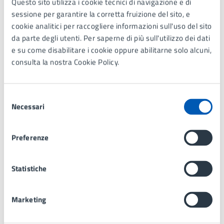
Questo sito utilizza i cookie tecnici di navigazione e di
strumento di apertura agli altri e di dialogo tra
sessione per garantire la corretta fruizione del sito, e
diverse visioni e scritture del mondo.
cookie analitici per raccogliere informazioni sull'uso del sito
Gli incontri hanno cadenza mensile, martedì dalle
da parte degli utenti. Per saperne di più sull'utilizzo dei dati
17.00 alle 18.30 circa.
e su come disabilitare i cookie oppure abilitarne solo alcuni,
Gruppo di Lettura BrianzaBiblioteche Lissone
consulta la nostra Cookie Policy.
Selezione
Contatti
Necessari
del
consenso
Preferenze
Biblioteca Civica
Telefono:
039 7397461
Statistiche
E-mail:
biblioteca@comune.lissone.mb.it
URL:
https://www.brianzabiblioteche.it/library/lissone/
Marketing