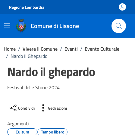
Vai ai contenuti
Vai al footer
Regione Lombardia
Comune di Lissone
Home
/
Vivere Il Comune
/
Eventi
/
Evento Culturale
/
Nardo Il Ghepardo
Nardo il ghepardo
Festival delle Storie 2024
Condividi
Vedi azioni
Argomenti
Cultura
Tempo libero