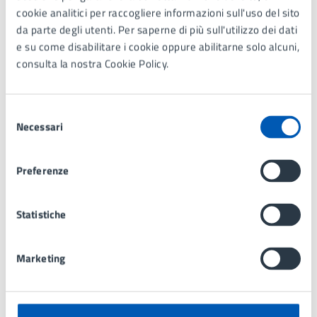
Allegati
cookie analitici per raccogliere informazioni sull'uso del sito
da parte degli utenti. Per saperne di più sull'utilizzo dei dati
Manifesto Carnevale 2026 (PDF 334.16 kB)
e su come disabilitare i cookie oppure abilitarne solo alcuni,
consulta la nostra Cookie Policy.
Selezione
Contatti
Necessari
del
consenso
Preferenze
Servizi Culturali e Museo
Telefono:
039 73971
Statistiche
E-mail:
cultura@comune.lissone.mb.it
PEC:
pec@comunedilissone.it
Marketing