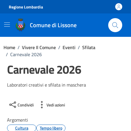
Vai ai contenuti
Vai al footer
Regione Lombardia
Comune di Lissone
Home
/
Vivere Il Comune
/
Eventi
/
Sfilata
/
Carnevale 2026
Carnevale 2026
Laboratori creativi e sfilata in maschera
Condividi
Vedi azioni
Argomenti
Cultura
Tempo libero