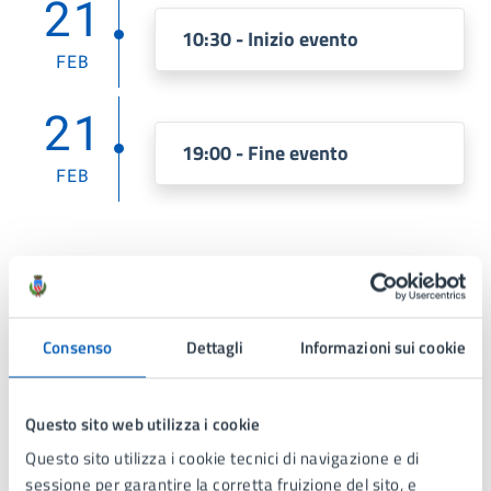
21
10:30 - Inizio evento
FEB
21
19:00 - Fine evento
FEB
Costi
I laboratori sono gratuiti e a
Consenso
Dettagli
Informazioni sui cookie
partecipazione libera
Questo sito web utilizza i cookie
Questo sito utilizza i cookie tecnici di navigazione e di
sessione per garantire la corretta fruizione del sito, e