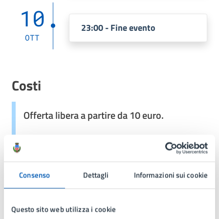
10
23:00 - Fine evento
OTT
Costi
Offerta libera a partire da 10 euro.
Allegati
Consenso
Dettagli
Informazioni sui cookie
Locandina spettacolo teatrale "Il servitore di
due patroni" (PDF 991.17 kB)
Questo sito web utilizza i cookie