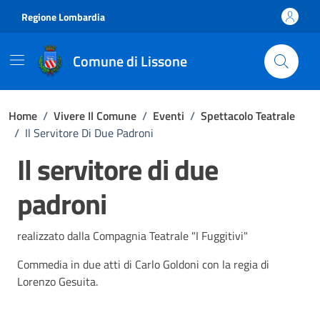
Vai ai contenuti
Vai al footer
Regione Lombardia
Comune di Lissone
Home
/
Vivere Il Comune
/
Eventi
/
Spettacolo Teatrale
/
Il Servitore Di Due Padroni
Il servitore di due
padroni
realizzato dalla Compagnia Teatrale "I Fuggitivi"
Commedia in due atti di Carlo Goldoni con la regia di
Lorenzo Gesuita.