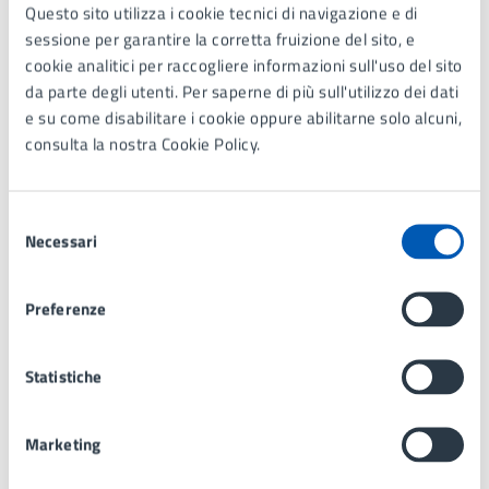
Questo sito utilizza i cookie tecnici di navigazione e di
sessione per garantire la corretta fruizione del sito, e
cookie analitici per raccogliere informazioni sull'uso del sito
Contatti
da parte degli utenti. Per saperne di più sull'utilizzo dei dati
e su come disabilitare i cookie oppure abilitarne solo alcuni,
consulta la nostra Cookie Policy.
Servizi Culturali e Museo
Selezione
Telefono:
039 73971
Necessari
del
E-mail:
cultura@comune.lissone.mb.it
consenso
PEC:
pec@comunedilissone.it
Preferenze
Statistiche
Tipo di evento
: Spettacolo teatrale
Marketing