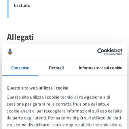
Gratuito
Allegati
L'Italia nella politica internazionale (PDF
774.74 kB)
Consenso
Dettagli
Informazioni sui cookie
Questo sito web utilizza i cookie
Contatti
Questo sito utilizza i cookie tecnici di navigazione e di
sessione per garantire la corretta fruizione del sito, e
cookie analitici per raccogliere informazioni sull'uso del sito
Servizi Culturali e Museo
da parte degli utenti. Per saperne di più sull'utilizzo dei dati
e su come disabilitare i cookie oppure abilitarne solo alcuni,
Telefono:
039 73971