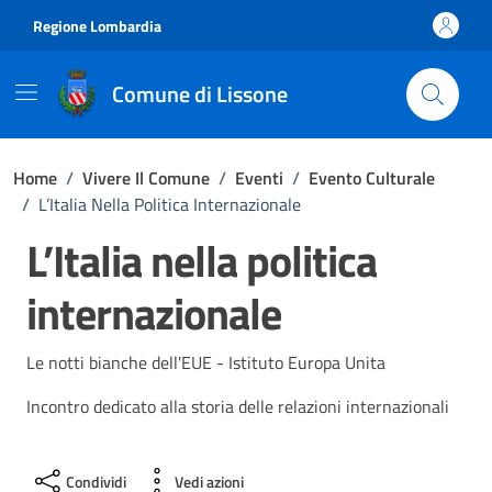
Vai ai contenuti
Vai al footer
Regione Lombardia
Comune di Lissone
Home
/
Vivere Il Comune
/
Eventi
/
Evento Culturale
/
L’Italia Nella Politica Internazionale
L’Italia nella politica
internazionale
Le notti bianche dell'EUE - Istituto Europa Unita
Incontro dedicato alla storia delle relazioni internazionali
Condividi
Vedi azioni