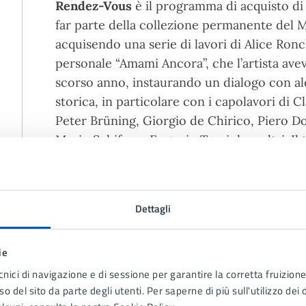
Rendez-Vous
è il programma di acquisto di
far parte della collezione permanente del M
acquisendo una serie di lavori di Alice Ron
personale “Amami Ancora”, che l’artista avev
scorso anno, instaurando un dialogo con al
storica, in particolare con i capolavori di 
Peter Brüning, Giorgio de Chirico, Piero Dor
Mario Schifano, Eugenio Tomiolo e altri. Il 
necessità delle opere di vivere e di uscire d
depositi, per essere nuovamente guardate, a
un corpo di lavori che spazia dalla pittura al
Dettagli
La mostra è accompagnata da uno speciale li
ie
Visita guidata
al MAC
e alle mostre Colle
cnici di navigazione e di sessione per garantire la corretta fruizione 
Sabato 13 settembre e domenica 14 settem
o del sito da parte degli utenti. Per saperne di più sull'utilizzo dei 
prenotazioni
museoprenotazioni@comune.l