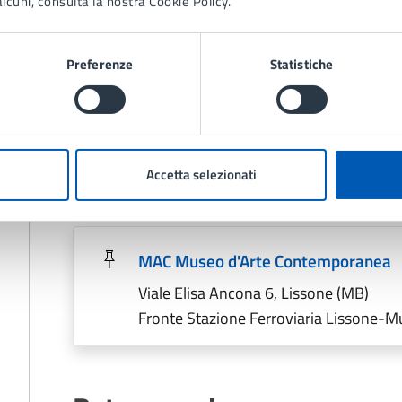
lcuni, consulta la nostra Cookie Policy.
A chi è rivolto
Preferenze
Statistiche
A tutte le persone.
Luogo
Accetta selezionati
MAC Museo d'Arte Contemporanea
Viale Elisa Ancona 6, Lissone (MB)
Fronte Stazione Ferroviaria Lissone-M