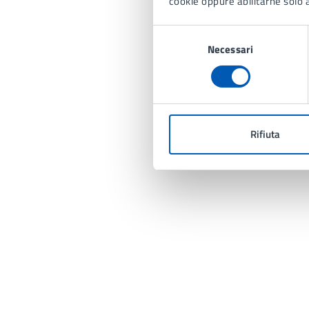
cookie oppure abilitarne solo a
Selezione
Necessari
del
consenso
Rifiuta