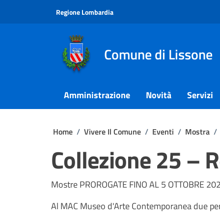
Vai ai contenuti
Vai al footer
Regione Lombardia
Comune di Lissone
Amministrazione
Novità
Servizi
Home
/
Vivere Il Comune
/
Eventi
/
Mostra
/
Collezione 25 – 
Mostre PROROGATE FINO AL 5 OTTOBRE 20
Al MAC Museo d'Arte Contemporanea due perc