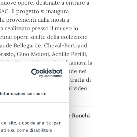
 nuove opere, destinate a entrare a
AC. Il progetto si inaugura
chi provenienti dalla mostra
a realizzato presso il museo lo
cune opere scelte della collezione
Claude Bellegarde, Cheval-Bertrand,
azio, Gino Meloni, Achille Perilli,
titolo, “Amami Ancora”, richiamava la
alla nostalgia che le racchiude nei
pprezzate e riscoperte. Si tratta di
 disegno dall’installazione al video.
Informazioni sui cookie
bro d’artista.
zione25 e Rendez-vous Alice Ronchi
del sito, e cookie analitici per
bre 2025 ore 16:00
dati e su come disabilitare i
issone.mb.it