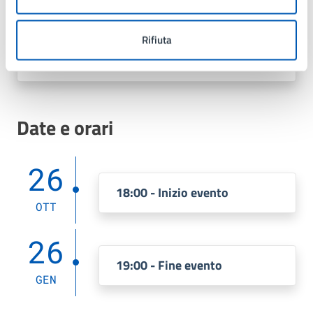
Viale Elisa Ancona 6,
Lissone (MB)
Rifiuta
Fronte Stazione Ferroviaria
Lissone-Muggiò,
Date e orari
26
18:00 - Inizio evento
OTT
26
19:00 - Fine evento
GEN