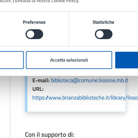
lcuni, consulta la nostra Cookie Policy.
Preferenze
Statistiche
Contatti
Biblioteca Civica
Accetta selezionati
Telefono:
039 7397461
E-mail:
biblioteca@comune.lissone.mb.it
URL:
https://www.brianzabiblioteche.it/library/liss
Con il supporto di: