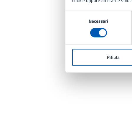
cookie oppure abilitarne solo a
Selezione
Necessari
del
consenso
Rifiuta