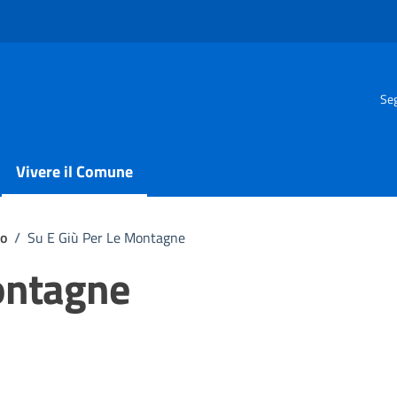
Seg
Vivere il Comune
io
/
Su E Giù Per Le Montagne
montagne