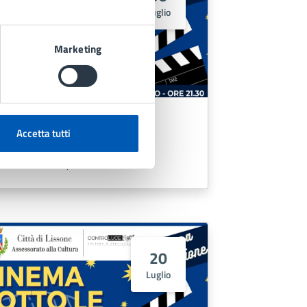
Luglio
Marketing
Film 'Cinque secondi'
Accetta tutti
LEGGI DI PIÙ
20
Luglio