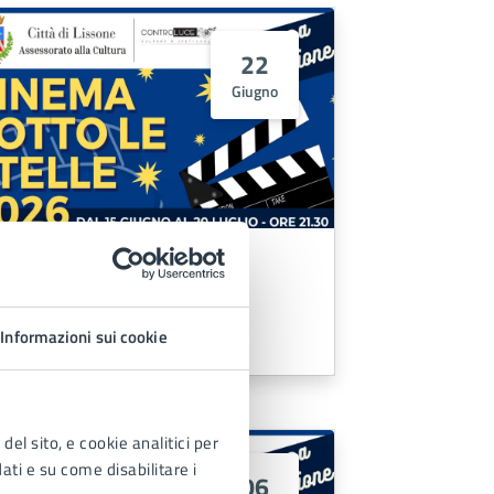
22
Giugno
Film 'Le città di pianura'
Informazioni sui cookie
LEGGI DI PIÙ
del sito, e cookie analitici per
dati e su come disabilitare i
06