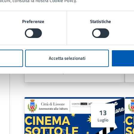
lcuni, consulta la nostra Cookie Policy.
Giugno
Preferenze
Statistiche
Film 'I colori del tempo'
Accetta selezionati
LEGGI DI PIÙ
13
Luglio