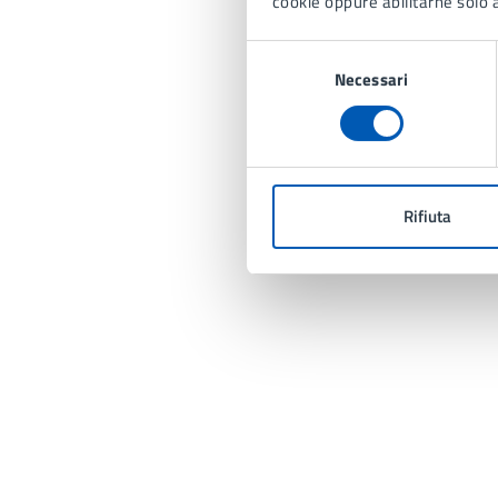
cookie oppure abilitarne solo a
Selezione
Necessari
del
consenso
Rifiuta