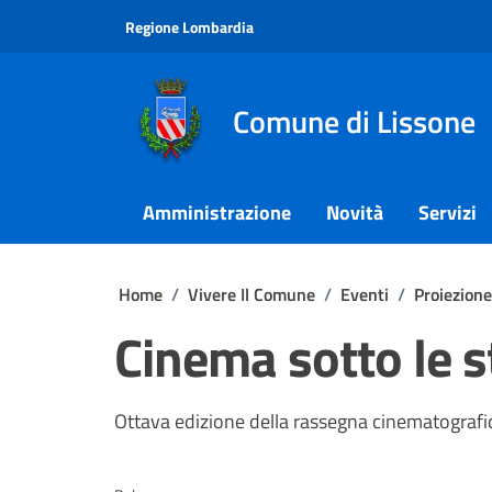
Vai ai contenuti
Vai al footer
Regione Lombardia
Comune di Lissone
Amministrazione
Novità
Servizi
Home
/
Vivere Il Comune
/
Eventi
/
Proiezion
Cinema sotto le s
Ottava edizione della rassegna cinematografi