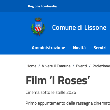
Vai ai contenuti
Vai al footer
Regione Lombardia
Comune di Lissone
Amministrazione
Novità
Servizi
Home
/
Vivere Il Comune
/
Eventi
/
Proiezion
Film ‘I Roses’
Cinema sotto le stelle 2026
Primo appuntamento della rassegna cinemato