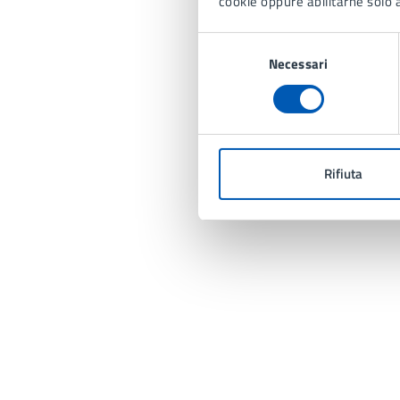
cookie oppure abilitarne solo a
Selezione
Necessari
del
consenso
Rifiuta