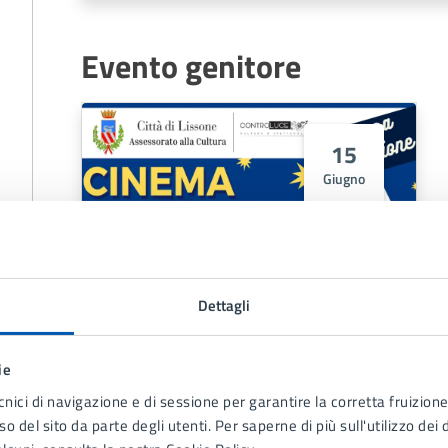
Evento genitore
15
Giugno
Dettagli
Cinema sotto le stelle 2026
ie
cnici di navigazione e di sessione per garantire la corretta fruizione 
LEGGI DI PIÙ
o del sito da parte degli utenti. Per saperne di più sull'utilizzo dei 