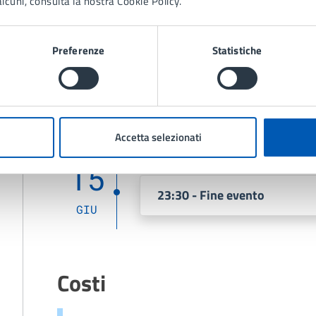
lcuni, consulta la nostra Cookie Policy.
Date e orari
Preferenze
Statistiche
15
21:30 - Inizio evento
GIU
Accetta selezionati
15
23:30 - Fine evento
GIU
Costi