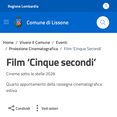
Vai ai contenuti
Vai al footer
Regione Lombardia
Comune di Lissone
Home
/
Vivere Il Comune
/
Eventi
/
Proiezione Cinematografica
/
Film ‘Cinque Secondi’
Film ‘Cinque secondi’
Cinema sotto le stelle 2026
Quarto appuntamento della rassegna cinematografica
estiva
Condividi
Vedi azioni