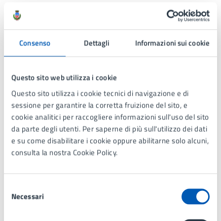
Costi
Biglietto
Consenso
Dettagli
Informazioni sui cookie
€ 3,50 - Promozione Cinema Revolution MiC
Prevendita di € 1,00 con prenotazione online su
Questo sito web utilizza i cookie
arenalissonecentro.controluce.18tickets.it Gratuito
Questo sito utilizza i cookie tecnici di navigazione e di
con Disability Card
sessione per garantire la corretta fruizione del sito, e
cookie analitici per raccogliere informazioni sull'uso del sito
da parte degli utenti. Per saperne di più sull'utilizzo dei dati
Allegati
e su come disabilitare i cookie oppure abilitarne solo alcuni,
consulta la nostra Cookie Policy.
Programma Cinema sotto le stelle 2026 (PDF
1.46 MB)
Selezione
Necessari
del
consenso