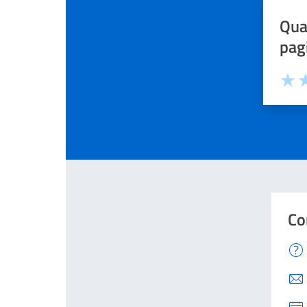
Qua
pag
Valuta
Va
Co