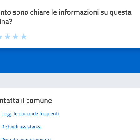
nto sono chiare le informazioni su questa
ina?
 1 stelle su 5
luta 2 stelle su 5
Valuta 3 stelle su 5
Valuta 4 stelle su 5
Valuta 5 stelle su 5
ntatta il comune
Leggi le domande frequenti
Richiedi assistenza
Prenota appuntamento