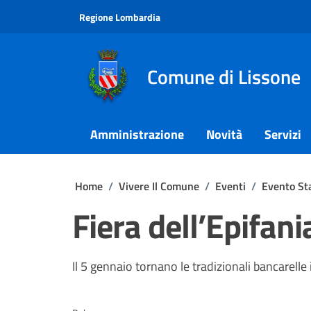
Vai ai contenuti
Vai al footer
Regione Lombardia
Comune di Lissone
Amministrazione
Novità
Servizi
Home
/
Vivere Il Comune
/
Eventi
/
Evento St
Fiera dell’Epifan
Il 5 gennaio tornano le tradizionali bancarelle 