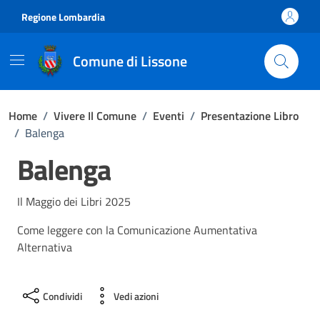
Vai ai contenuti
Vai al footer
Regione Lombardia
Comune di Lissone
Home
/
Vivere Il Comune
/
Eventi
/
Presentazione Libro
/
Balenga
Balenga
Il Maggio dei Libri 2025
Come leggere con la Comunicazione Aumentativa
Alternativa
Condividi
Vedi azioni